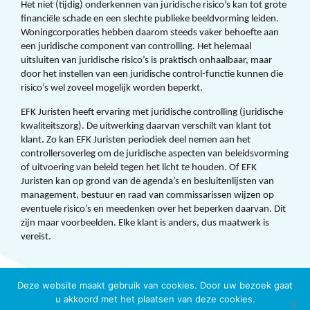
Het niet (tijdig) onderkennen van juridische risico’s kan tot grote
financiële schade en een slechte publieke beeldvorming leiden.
Woningcorporaties hebben daarom steeds vaker behoefte aan
een juridische component van controlling. Het helemaal
uitsluiten van juridische risico’s is praktisch onhaalbaar, maar
door het instellen van een juridische control-functie kunnen die
risico’s wel zoveel mogelijk worden beperkt.
EFK Juristen heeft ervaring met juridische controlling (juridische
kwaliteitszorg). De uitwerking daarvan verschilt van klant tot
klant. Zo kan EFK Juristen periodiek deel nemen aan het
controllersoverleg om de juridische aspecten van beleidsvorming
of uitvoering van beleid tegen het licht te houden. Of EFK
Juristen kan op grond van de agenda’s en besluitenlijsten van
management, bestuur en raad van commissarissen wijzen op
eventuele risico’s en meedenken over het beperken daarvan. Dit
zijn maar voorbeelden. Elke klant is anders, dus maatwerk is
vereist.
Deze website maakt gebruik van cookies. Door uw bezoek gaat
u akkoord met het plaatsen van deze cookies.