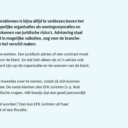
roblemen is bijna altijd te verkiezen boven het
pelijke organisaties als woningcorporaties en
rkomen van juridische risico’s. Advisering staat
t in mogelijke valkuilen, oog voor de branche-
n het verschil maken.
te werken. Een juridisch advies of een contract moet
r de klant. En dat lukt alleen als zo’n advies ook
erd zijn op de organisatie en de wensen van de klant,
he kwesties over te nemen, zodat zij zich kunnen
r. De vaste klanten zien EFK Juristen (c.q. Rob
idische vragen. Hét bewijs dat een goed persoonlijk
rd worden? Dan kan EFK Juristen uit haar
of een fiscalist.