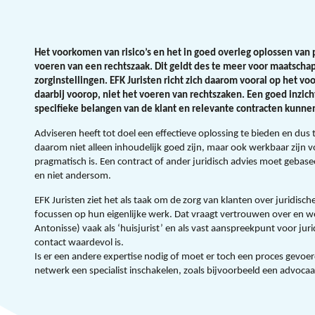
Het voorkomen van risico’s en het in goed overleg oplossen van p
voeren van een rechtszaak. Dit geldt des te meer voor maatschap
zorginstellingen. EFK Juristen richt zich daarom vooral op het voo
daarbij voorop, niet het voeren van rechtszaken. Een goed inzich
specifieke belangen van de klant en relevante contracten kunne
Adviseren heeft tot doel een effectieve oplossing te bieden en dus 
daarom niet alleen inhoudelijk goed zijn, maar ook werkbaar zijn voo
pragmatisch is. Een contract of ander juridisch advies moet gebase
en niet andersom.
EFK Juristen ziet het als taak om de zorg van klanten over juridisc
focussen op hun eigenlijke werk. Dat vraagt vertrouwen over en wee
Antonisse) vaak als ‘huisjurist’ en als vast aanspreekpunt voor jur
contact waardevol is.
Is er een andere expertise nodig of moet er toch een proces gevoe
netwerk een specialist inschakelen, zoals bijvoorbeeld een advocaat 